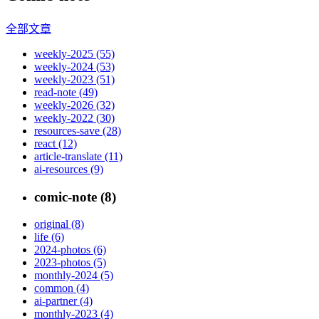
全部文章
weekly-2025 (55)
weekly-2024 (53)
weekly-2023 (51)
read-note (49)
weekly-2026 (32)
weekly-2022 (30)
resources-save (28)
react (12)
article-translate (11)
ai-resources (9)
comic-note (8)
original (8)
life (6)
2024-photos (6)
2023-photos (5)
monthly-2024 (5)
common (4)
ai-partner (4)
monthly-2023 (4)