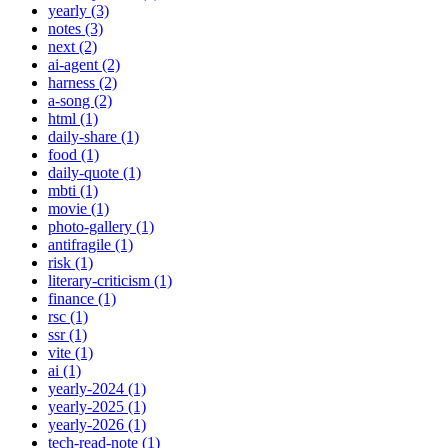
yearly (3)
notes (3)
next (2)
ai-agent (2)
harness (2)
a-song (2)
html (1)
daily-share (1)
food (1)
daily-quote (1)
mbti (1)
movie (1)
photo-gallery (1)
antifragile (1)
risk (1)
literary-criticism (1)
finance (1)
rsc (1)
ssr (1)
vite (1)
ai (1)
yearly-2024 (1)
yearly-2025 (1)
yearly-2026 (1)
tech-read-note (1)