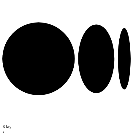
Klay
•