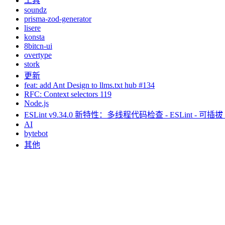
工具
soundz
prisma-zod-generator
lisere
konsta
8bitcn-ui
overtype
stork
更新
feat: add Ant Design to llms.txt hub #134
RFC: Context selectors 119
Node.js
ESLint v9.34.0 新特性：多线程代码检查 - ESLint - 可插拔
AI
bytebot
其他