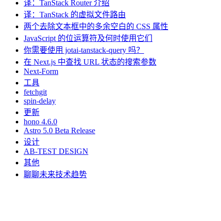
译：TanStack Router 介绍
译：TanStack 的虚拟文件路由
两个去除文本框中的多余空白的 CSS 属性
JavaScript 的位运算符及何时使用它们
你需要使用 jotai-tanstack-query 吗？
在 Next.js 中查找 URL 状态的搜索参数
Next-Form
工具
fetchgit
spin-delay
更新
hono 4.6.0
Astro 5.0 Beta Release
设计
AB-TEST DESIGN
其他
聊聊未来技术趋势