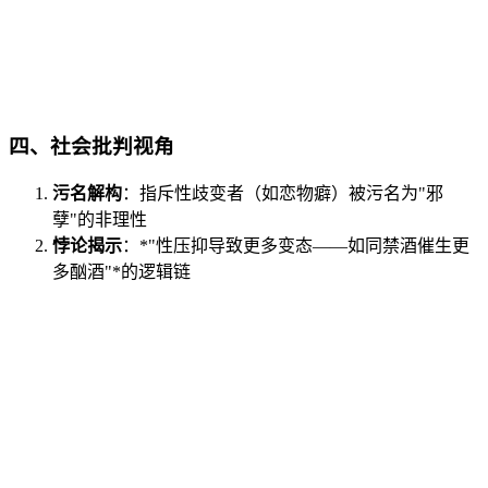
四、
社会批判视角
污名解构
：指斥性歧变者（如恋物癖）被污名为"邪
孽"的非理性
悖论揭示
：*"性压抑导致更多变态——如同禁酒催生更
多酗酒"*的逻辑链