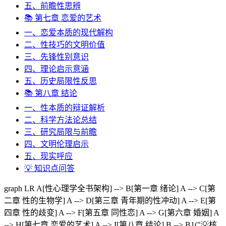
五、前瞻性思辨
📚 第七章 恋爱的艺术
一、恋爱本质的现代解构
二、性技巧的文明价值
三、先锋性别意识
四、理论启示意涵
五、历史局限性反思
📚 第八章 结论
一、性本质的辩证解析
二、科学方法论总结
三、研究局限与前瞻
四、文明伦理启示
五、现实呼应
💡 知识点问答
graph LR A[性心理学全书架构] --> B[第一章 绪论] A --> C[第
二章 性的生物学] A --> D[第三章 青年期的性冲动] A --> E[第
四章 性的歧变] A --> F[第五章 同性恋] A --> G[第六章 婚姻] A
--> H[第七章 恋爱的艺术] A --> I[第八章 结论] B --> B1("💡核