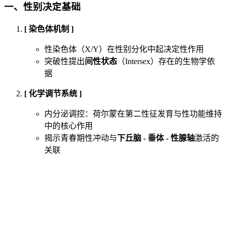
一、
性别决定基础
[ 染色体机制 ]
性染色体（X/Y）在性别分化中起决定性作用
突破性提出
间性状态
（Intersex）存在的生物学依
据
[ 化学调节系统 ]
内分泌调控：荷尔蒙在第二性征发育与性功能维持
中的核心作用
揭示青春期性冲动与
下丘脑 - 垂体 - 性腺轴
激活的
关联