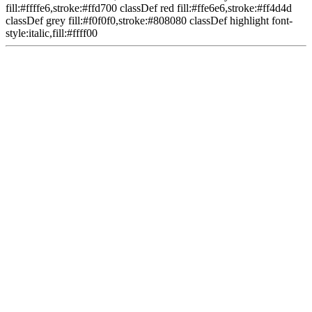
fill:#ffffe6,stroke:#ffd700 classDef red fill:#ffe6e6,stroke:#ff4d4d
classDef grey fill:#f0f0f0,stroke:#808080 classDef highlight font-
style:italic,fill:#ffff00