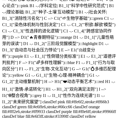
心论点"):::pink B1 -.-|学科定位| B1_1["科学中性研究范式"] B1
-.-|理论基础| B1_2["'种子-土壤'互动模型"] B1 -.-|社会关怀|
B1_3["消除性污名化"] C --> C1("🌱生物学基础"):::green C1 -.-
C1_1["染色体机制与性别决定"] C1 -.- C1_2("'积欲-解欲'模型")
C1 -.- C1_3["性选择的进化逻辑"] C1 -.- C1_4["跨感官协同作
用"] D --> D1("🔥青春期特征"):::orange D1 -.- D1_1["儿童性萌
芽的误读"] D1 -.- D1_2("三阶段觉醒模型"):::highlight D1 -.-
D1_3["自动恋与社会压力悖论"] E --> E1("⚖️歧变分
析"):::purple E1 -.- E1_1["性倒错分类标准"] E1 -.- E1_2["道德评
判批判"] F --> F1("🌈多样性理解"):::blue F1 -.- F1_1["行为与取
向区分"] F1 -.- F1_2["生物-文化互动"] G --> G1("💍多维匹配理
论"):::yellow G1 -.- G1_1["生物-心理-精神耦合"] G1 -.-
G1_2["主动维繫机制"] H --> H1("❤️动态平衡艺术"):::red H1 -.-
H1_1["激情-承诺转化"] H1 -.- H1_2["双向满足法则"] I -->
I1("🌐整合视角"):::grey I1 -.- I1_1["性作为连续光谱"] I1 -.-
I1_2["未来研究展望"] classDef pink fill:#ffe6f2,stroke:#ff66b3
classDef green fill:#e6ffe6,stroke:#66cc66 classDef orange
fill:#fff2e6,stroke:#ff9933 classDef purple fill:#f0e6ff,stroke:#9966ff
classDef blue fill:#e6f3ff,stroke:#3399ff classDef yellow