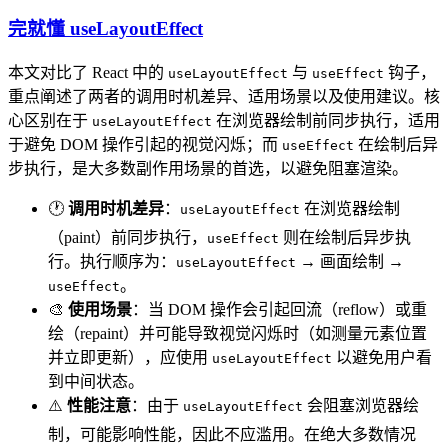
完就懂 useLayoutEffect
本文对比了 React 中的
与
钩子，
useLayoutEffect
useEffect
重点阐述了两者的调用时机差异、适用场景以及使用建议。核
心区别在于
在浏览器绘制前同步执行，适用
useLayoutEffect
于避免 DOM 操作引起的视觉闪烁；而
在绘制后异
useEffect
步执行，是大多数副作用场景的首选，以避免阻塞渲染。
🕐
调用时机差异
：
在浏览器绘制
useLayoutEffect
（paint）前同步执行，
则在绘制后异步执
useEffect
行。执行顺序为：
→ 画面绘制 →
useLayoutEffect
。
useEffect
🎨
使用场景
：当 DOM 操作会引起回流（reflow）或重
绘（repaint）并可能导致视觉闪烁时（如测量元素位置
并立即更新），应使用
以避免用户看
useLayoutEffect
到中间状态。
⚠️
性能注意
：由于
会阻塞浏览器绘
useLayoutEffect
制，可能影响性能，因此不应滥用。在绝大多数情况