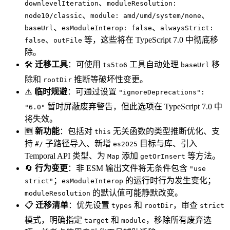
、
downlevelIteration
moduleResolution:
、
、
node10/classic
module: amd/umd/system/none
、
、
baseUrl
esModuleInterop: false
alwaysStrict:
、
等，这些将在 TypeScript 7.0 中彻底移
false
outFile
除。
🛠️
迁移工具
：可使用
工具自动处理
移
ts5to6
baseUrl
除和
推断等破坏性变更。
rootDir
⚠️
临时规避
：可通过设置
"ignoreDeprecations":
暂时屏蔽废弃警告，但此选项在 TypeScript 7.0 中
"6.0"
将失效。
🆕
新功能
：包括对
无关函数的类型推断优化、支
this
持
子路径导入、新增
目标与库、引入
#/
es2025
Temporal API 类型、为
添加
等方法。
Map
getOrInsert
🔄
行为变更
：非 ESM 输出文件将无条件包含
"use
；
的运行时行为发生变化；
strict"
esModuleInterop
的默认值可能静默改变。
moduleResolution
📋
迁移清单
：优先设置
和
，审查
types
rootDir
strict
模式，明确指定
和
，移除所有废弃选
target
module