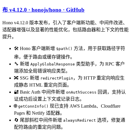
布 v4.12.0 · honojs/hono · GitHub
Hono v4.12.0 版本发布，引入了客户端新功能、中间件改进、
适配器增强以及显著的性能优化，包括路由器和上下文的性能
提升。
🛠️ Hono 客户端新增
方法，用于获取路径字符
$path()
串，便于路由或缓存键操作。
🔧 新增
类型助手，为 RPC 客户
ApplyGlobalResponse
端添加全局错误响应类型。
🔀 SSG 新增
，为 HTTP 重定向响应生
redirectPlugin
成静态 HTML 重定向页面。
🔐 Basic Auth 中间件新增
回调，支持认
onAuthSuccess
证成功后设置上下文或记录日志。
🌐
现已支持 AWS Lambda、Cloudflare
getConnInfo()
Pages 和 Netlify 适配器。
🔄 尾部斜杠中间件新增
选项，修复通
alwaysRedirect
配符路由的重定向问题。