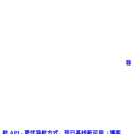
导
航 API - 更优导航方式，现已基线新可用 | 博客