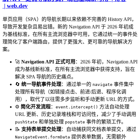
| web.dev
单页应用（SPA）的导航长期以来依赖不完善的 History API，
导致开发复杂且易出错。新的 Navigation API 于 2026 年初成
为基线标准，在所有主流浏览器中可用，它通过统一的事件处
理简化了客户端路由，提供了更强大、更可靠的导航解决方
案。
🚀
Navigation API 正式可用
：2026 年初，Navigation API
成为基线新标准，在所有主流浏览器中获得支持，旨在
解决 SPA 导航的历史痛点。
🔄
统一导航事件处理
：通过单一的
事件集中
navigate
处理所有导航（如链接点击、前进/后退、程序化调
用），取代了以往需多步监听和手动更新 URL 的方式。
⚙️
简化开发流程
：
方法自动处理
event.intercept()
URL 更新、历史记录堆栈和可访问性，减少了手动调用
和单独处理
事件的繁琐工作。
pushState
popstate
📝
支持表单提交处理
：自动捕获同文档表单提交，通过
提供表单数据，无需额外
NavigateEvent.formData