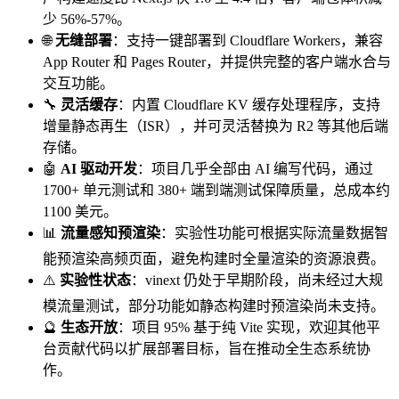
少 56%-57%。
🌐
无缝部署
：支持一键部署到 Cloudflare Workers，兼容
App Router 和 Pages Router，并提供完整的客户端水合与
交互功能。
🔧
灵活缓存
：内置 Cloudflare KV 缓存处理程序，支持
增量静态再生（ISR），并可灵活替换为 R2 等其他后端
存储。
🤖
AI 驱动开发
：项目几乎全部由 AI 编写代码，通过
1700+ 单元测试和 380+ 端到端测试保障质量，总成本约
1100 美元。
📊
流量感知预渲染
：实验性功能可根据实际流量数据智
能预渲染高频页面，避免构建时全量渲染的资源浪费。
⚠️
实验性状态
：vinext 仍处于早期阶段，尚未经过大规
模流量测试，部分功能如静态构建时预渲染尚未支持。
🔮
生态开放
：项目 95% 基于纯 Vite 实现，欢迎其他平
台贡献代码以扩展部署目标，旨在推动全生态系统协
作。