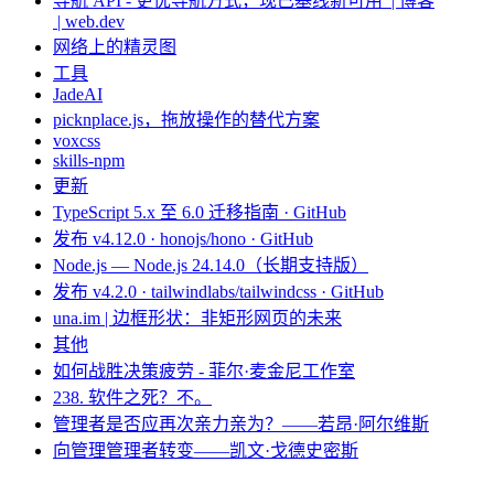
导航 API - 更优导航方式，现已基线新可用 | 博客
| web.dev
网络上的精灵图
工具
JadeAI
picknplace.js，拖放操作的替代方案
voxcss
skills-npm
更新
TypeScript 5.x 至 6.0 迁移指南 · GitHub
发布 v4.12.0 · honojs/hono · GitHub
Node.js — Node.js 24.14.0（长期支持版）
发布 v4.2.0 · tailwindlabs/tailwindcss · GitHub
una.im | 边框形状：非矩形网页的未来
其他
如何战胜决策疲劳 - 菲尔·麦金尼工作室
238. 软件之死？不。
管理者是否应再次亲力亲为？——若昂·阿尔维斯
向管理管理者转变——凯文·戈德史密斯