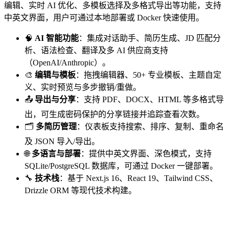
编辑、实时 AI 优化、多模板选择及多格式导出等功能，支持
中英文界面，用户可通过本地部署或 Docker 快速使用。
🧠
AI 智能功能
：集成对话助手、简历生成、JD 匹配分
析、语法检查、翻译及多 AI 供应商支持
（OpenAI/Anthropic）。
🎨
编辑与模板
：拖拽编辑器、50+ 专业模板、主题自定
义、实时预览与多步撤销/重做。
📤
导出与分享
：支持 PDF、DOCX、HTML 等多格式导
出，可生成密码保护的分享链接并追踪查看次数。
🗂️
多简历管理
：仪表板支持搜索、排序、复制、重命名
及 JSON 导入/导出。
🌐
多语言与部署
：提供中英文界面、深色模式，支持
SQLite/PostgreSQL 数据库，可通过 Docker 一键部署。
🔧
技术栈
：基于 Next.js 16、React 19、Tailwind CSS、
Drizzle ORM 等现代技术构建。