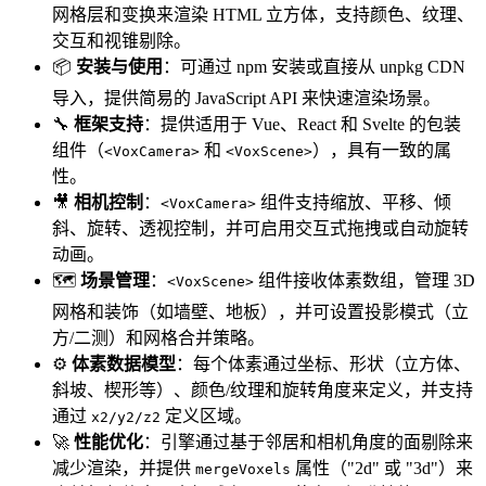
网格层和变换来渲染 HTML 立方体，支持颜色、纹理、
交互和视锥剔除。
📦
安装与使用
：可通过 npm 安装或直接从 unpkg CDN
导入，提供简易的 JavaScript API 来快速渲染场景。
🔧
框架支持
：提供适用于 Vue、React 和 Svelte 的包装
组件（
和
），具有一致的属
<VoxCamera>
<VoxScene>
性。
🎥
相机控制
：
组件支持缩放、平移、倾
<VoxCamera>
斜、旋转、透视控制，并可启用交互式拖拽或自动旋转
动画。
🗺️
场景管理
：
组件接收体素数组，管理 3D
<VoxScene>
网格和装饰（如墙壁、地板），并可设置投影模式（立
方/二测）和网格合并策略。
⚙️
体素数据模型
：每个体素通过坐标、形状（立方体、
斜坡、楔形等）、颜色/纹理和旋转角度来定义，并支持
通过
定义区域。
x2/y2/z2
🚀
性能优化
：引擎通过基于邻居和相机角度的面剔除来
减少渲染，并提供
属性（"2d" 或 "3d"）来
mergeVoxels