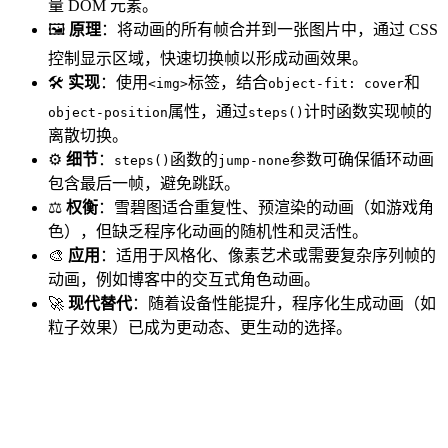
量 DOM 元素。
🖼️
原理
：将动画的所有帧合并到一张图片中，通过 CSS
控制显示区域，快速切换帧以形成动画效果。
🛠️
实现
：使用
标签，结合
和
<img>
object-fit: cover
属性，通过
计时函数实现帧的
object-position
steps()
离散切换。
⚙️
细节
：
函数的
参数可确保循环动画
steps()
jump-none
包含最后一帧，避免跳跃。
⚖️
权衡
：雪碧图适合重复性、预渲染的动画（如游戏角
色），但缺乏程序化动画的随机性和灵活性。
🎨
应用
：适用于风格化、像素艺术或需要复杂序列帧的
动画，例如博客中的交互式角色动画。
🚀
现代替代
：随着设备性能提升，程序化生成动画（如
粒子效果）已成为更动态、更生动的选择。