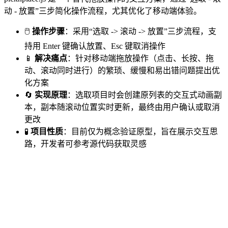
动 - 放置”三步简化操作流程，尤其优化了移动端体验。
🖱️
操作步骤
：采用“选取 -> 滚动 -> 放置”三步流程，支
持用 Enter 键确认放置、Esc 键取消操作
📱
解决痛点
：针对移动端拖放操作（点击、长按、拖
动、滚动同时进行）的繁琐、缓慢和易出错问题提出优
化方案
🔄
实现原理
：选取项目时会创建原列表的交互式动画副
本，副本随滚动位置实时更新，最终由用户确认或取消
更改
🧪
项目性质
：目前仅为概念验证原型，旨在展示交互思
路，开发者可参考源代码获取灵感