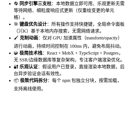
🔄
同步引擎三支柱
：本地数据立即可用、乐观更新无需
等待网络、细粒度响应式更新（仅重绘变更的单元
格）。
🎯
键盘优先设计
：所有操作支持快捷键，全局命令面板
（⌘K）基于本地内存搜索，无需网络请求。
🖌️
克制动画
：仅对 GPU 加速属性（transform/opacity）
进行动画，持续时间控制在 100ms 内，避免布局抖动。
🧩
极简技术栈
：React + MobX + TypeScript + Postgres，
无 SSR/边缘数据库等复杂架构，专注客户端渲染优化。
🔐
乐观认证
：假设用户已登录，直接渲染本地数据，后
台异步验证会话有效性。
📦
极致代码拆分
：每个 npm 包独立分块，按需加载，
支持离线使用。