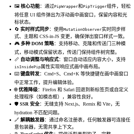
🖼️
核心功能
：通过
和
组件，轻松
PipWrapper
PipTrigger
将任意 UI 组件弹出为浮动画中画窗口，保留内容和光
标状态。
🔄
实时样式同步
：使用
实时同步样
MutationObserver
式、主题和 CSS-in-JS 变更，确保弹出窗口样式一致。
🎮
多种 DOM 策略
：支持移动、克隆和传送门三种模
式，移动模式保留状态，传送门保持组件树完整。
📏
自动调整与响应式
：窗口自动适应内容大小，支持
属性实现响应式画中画布局。
isInsidePip
⌨️
键盘转发
：Cmd+S、Cmd+K 等快捷键在画中画窗口
中正常工作，提升编辑体验。
🌐
优雅降级
：Firefox 和 Safari 回退到新标签页或自定义
处理程序（如模态框），兼容性良好。
🛡️
SSR 安全
：无缝支持 Next.js、Remix 和 Vite，无
hydration 不匹配问题。
🔗
解耦触发器
：通过命名注册表，任何触发器可连接任
意包装器，无需共享上下文。