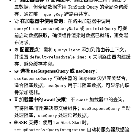
属数据，但全局数据需用 TanStack Query 的全局查询缓
存，通过唯一
跨路由共享。
queryKey
🚀
在加载器中使用查询
：在路由加载器中调用
或
可提
queryClient.ensureQueryData
prefetchQuery
前启动数据获取，确保组件渲染时数据已就绪，避免瀑
布请求。
⚙️
配置要点
：需将
添加到路由器上下文，
QueryClient
并设置
关闭路由器内建缓
defaultPreloadStaleTime: 0
存，避免缓存冲突。
🧩
选择 useSuspenseQuery 或 useQuery
：
与路由器的 Suspense 边界完美整合，
useSuspenseQuery
适合阻塞数据；
用于非阻塞数据，可显示内联
useQuery
骨架加载器。
⏳
加载器中的 await 决策
：不
加载器中的查询，
await
可将阻塞/非阻塞决策交给组件；
自动
useSuspenseQuery
处理阻塞，
处理延迟数据。
useQuery
🌐
SSR 支持
：使用 TanStack Start 时，
自动将服务器数据流
setupRouterSsrQueryIntegration