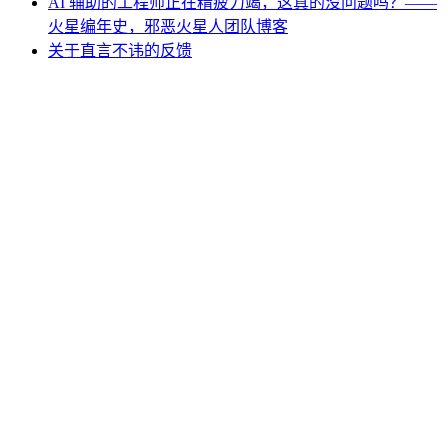
AI 辅助的工程师正在精疲力竭，这真的没问题吗？——
火星编年史，邪恶火星人团队博客
关于直言不讳的反馈