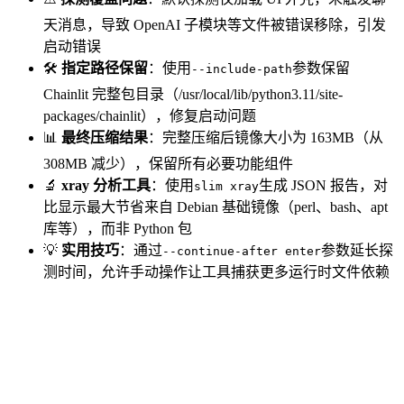
天消息，导致 OpenAI 子模块等文件被错误移除，引发
启动错误
🛠️
指定路径保留
：使用
参数保留
--include-path
Chainlit 完整包目录（/usr/local/lib/python3.11/site-
packages/chainlit），修复启动问题
📊
最终压缩结果
：完整压缩后镜像大小为 163MB（从
308MB 减少），保留所有必要功能组件
🔬
xray 分析工具
：使用
生成 JSON 报告，对
slim xray
比显示最大节省来自 Debian 基础镜像（perl、bash、apt
库等），而非 Python 包
💡
实用技巧
：通过
参数延长探
--continue-after enter
测时间，允许手动操作让工具捕获更多运行时文件依赖