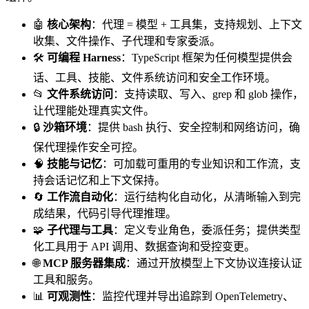
🤖
核心架构
：代理 = 模型 + 工具集，支持规划、上下文
收集、文件操作、子代理和专家委派。
🛠️
可编程 Harness
：TypeScript 框架为任何模型提供会
话、工具、技能、文件系统访问和安全工作环境。
📂
文件系统访问
：支持读取、写入、grep 和 glob 操作，
让代理能处理真实文件。
🔒
沙箱环境
：提供 bash 执行、安全控制和网络访问，确
保代理操作安全可控。
🧠
技能与记忆
：可加载可重用的专业知识和工作流，支
持会话记忆和上下文保持。
🔄
工作流自动化
：运行结构化自动化，从清晰输入到完
成结果，代码引导代理推理。
🧩
子代理与工具
：定义专业角色，委派任务；提供类型
化工具用于 API 调用、数据查询和受控变更。
🌐
MCP 服务器集成
：通过开放模型上下文协议连接认证
工具和服务。
📊
可观测性
：监控代理并导出追踪到 OpenTelemetry、