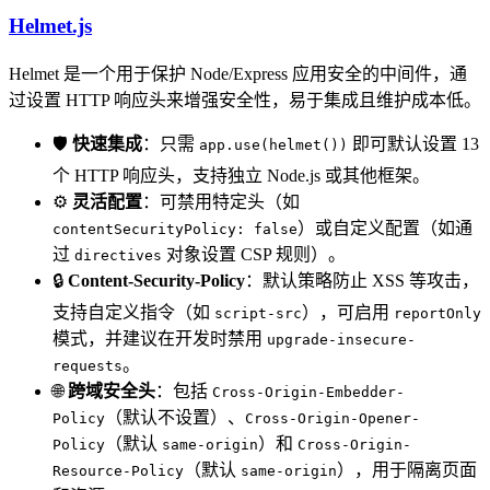
Helmet.js
Helmet 是一个用于保护 Node/Express 应用安全的中间件，通
过设置 HTTP 响应头来增强安全性，易于集成且维护成本低。
🛡️
快速集成
：只需
即可默认设置 13
app.use(helmet())
个 HTTP 响应头，支持独立 Node.js 或其他框架。
⚙️
灵活配置
：可禁用特定头（如
）或自定义配置（如通
contentSecurityPolicy: false
过
对象设置 CSP 规则）。
directives
🔒
Content-Security-Policy
：默认策略防止 XSS 等攻击，
支持自定义指令（如
），可启用
script-src
reportOnly
模式，并建议在开发时禁用
upgrade-insecure-
。
requests
🌐
跨域安全头
：包括
Cross-Origin-Embedder-
（默认不设置）、
Policy
Cross-Origin-Opener-
（默认
）和
Policy
same-origin
Cross-Origin-
（默认
），用于隔离页面
Resource-Policy
same-origin