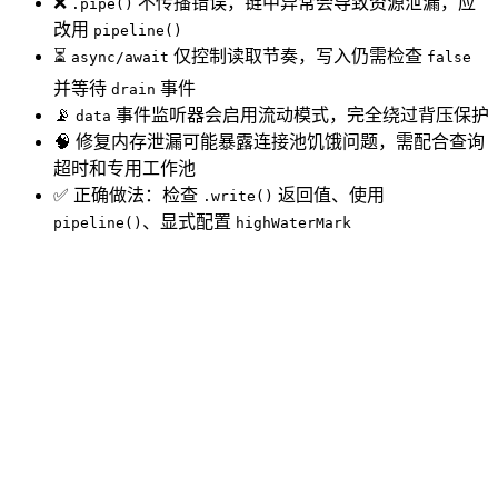
❌
不传播错误，链中异常会导致资源泄漏，应
.pipe()
改用
pipeline()
⏳
仅控制读取节奏，写入仍需检查
async/await
false
并等待
事件
drain
📡
事件监听器会启用流动模式，完全绕过背压保护
data
🧠 修复内存泄漏可能暴露连接池饥饿问题，需配合查询
超时和专用工作池
✅ 正确做法：检查
返回值、使用
.write()
、显式配置
pipeline()
highWaterMark