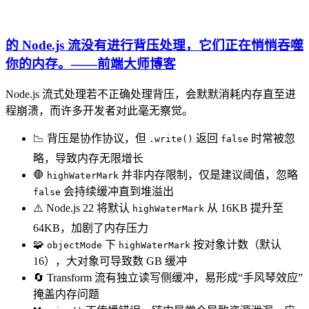
的 Node.js 流没有进行背压处理，它们正在悄悄吞噬
你的内存。——前端大师博客
Node.js 流式处理若不正确处理背压，会默默消耗内存直至进
程崩溃，而许多开发者对此毫无察觉。
📉 背压是协作协议，但
返回
时常被忽
.write()
false
略，导致内存无限增长
🛑
并非内存限制，仅是建议阈值，忽略
highWaterMark
会持续缓冲直到堆溢出
false
⚠️ Node.js 22 将默认
从 16KB 提升至
highWaterMark
64KB，加剧了内存压力
🧩
下
按对象计数（默认
objectMode
highWaterMark
16），大对象可导致数 GB 缓冲
🔄 Transform 流有独立读写侧缓冲，易形成“手风琴效应”
掩盖内存问题