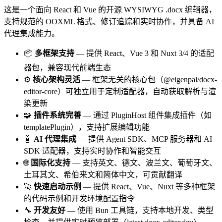
这是一个面向 React 和 Vue 的开源 WYSIWYG .docx 编辑器，
支持规范的 OOXML 格式、修订追踪和实时协作，并具备 AI
代理集成能力。
📦
多框架支持
— 提供 React、Vue 3 和 Nuxt 3/4 的适配
器包，兼容现代前端生态
⚙️
核心架构灵活
— 框架无关的核心包（@eigenpal/docx-
editor-core）可独立用于定制适配器，自动获取解析与渲
染更新
🧩
插件系统完善
— 通过 PluginHost 组件集成插件（如
templatePlugin），支持扩展编辑功能
🤖
AI 代理集成
— 提供 Agent SDK、MCP 服务器和 AI
SDK 适配器，支持实时协作和智能交互
🌐
国际化支持
— 支持英文、德文、波兰文、葡萄牙文、
土耳其文、希伯来文和简体中文，可贡献翻译
🚀
快速启动示例
— 提供 React、Vue、Nuxt 等多种框架
的代码示例和开发环境配置指令
🔧
开发友好
— 使用 Bun 工具链，支持本地开发、类型