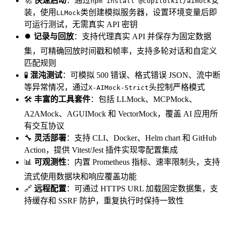
🚀
快速启动
：通过
安
npm install @copilotkit/aimock
装，使用
类创建模拟服务器，设置环境变量后即
LLMock
可运行测试，无需真实 API 密钥
⏺️
记录与回放
：支持代理真实 API 并保存为固定数据
集，可精确回放时间戳和帧率，支持多轮对话和自定义
匹配规则
🧪
混沌测试
：可模拟 500 错误、格式错误 JSON、流中断
等异常情况，通过
头控制严格模式
X-AIMock-Strict
🛠️
丰富的工具套件
：包括 LLMock、MCPMock、
A2AMock、AGUIMock 和 VectorMock，覆盖 AI 应用所
有交互协议
🔧
灵活部署
：支持 CLI、Docker、Helm chart 和 GitHub
Action，提供 Vitest/Jest 插件实现零配置集成
📊
可观测性
：内置 Prometheus 指标、速率限制头，支持
流式使用数据块和响应覆盖功能
🔗
远程配置
：可通过 HTTPS URL 加载固定数据集，支
持缓存和 SSRF 防护，重复执行时保持一致性