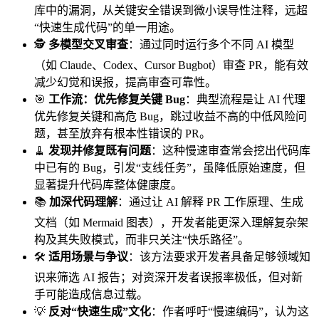
库中的漏洞，从关键安全错误到微小误导性注释，远超
“快速生成代码”的单一用途。
🕵️
多模型交叉审查
：通过同时运行多个不同 AI 模型
（如 Claude、Codex、Cursor Bugbot）审查 PR，能有效
减少幻觉和误报，提高审查可靠性。
🎯
工作流：优先修复关键 Bug
：典型流程是让 AI 代理
优先修复关键和高危 Bug，跳过收益不高的中低风险问
题，甚至放弃有根本性错误的 PR。
🧹
发现并修复既有问题
：这种慢速审查常会挖出代码库
中已有的 Bug，引发“支线任务”，虽降低原始速度，但
显著提升代码库整体健康度。
📚
加深代码理解
：通过让 AI 解释 PR 工作原理、生成
文档（如 Mermaid 图表），开发者能更深入理解复杂架
构及其失败模式，而非只关注“快乐路径”。
🛠️
适用场景与争议
：该方法要求开发者具备足够领域知
识来筛选 AI 报告；对资深开发者误报率极低，但对新
手可能造成信息过载。
💡
反对“快速生成”文化
：作者呼吁“慢速编码”，认为这