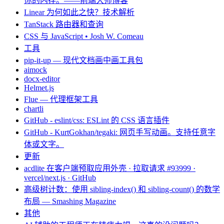
你的内存。——前端大师博客
Linear 为何如此之快？技术解析
TanStack 路由器和查询
CSS 与 JavaScript • Josh W. Comeau
工具
pip-it-up — 现代文档画中画工具包
aimock
docx-editor
Helmet.js
Flue — 代理框架工具
chartli
GitHub - eslint/css: ESLint 的 CSS 语言插件
GitHub - KurtGokhan/tegaki: 网页手写动画。支持任意字
体或文字。
更新
acdlite 在客户端预取应用外壳 · 拉取请求 #93999 ·
vercel/next.js · GitHub
高级树计数：使用 sibling-index() 和 sibling-count() 的数学
布局 — Smashing Magazine
其他