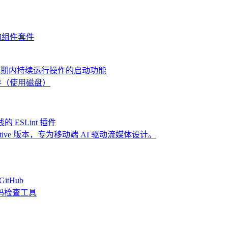
理应用的组件套件
换应用后的宽限期内持续运行操作的启动功能
用构建缓存（使用磁盘）
 基线的 ESLint 插件
的 React Native 版本，专为移动端 AI 驱动流媒体设计。
GitHub
pt 代码检查工具