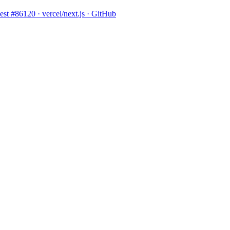
 #86120 · vercel/next.js · GitHub