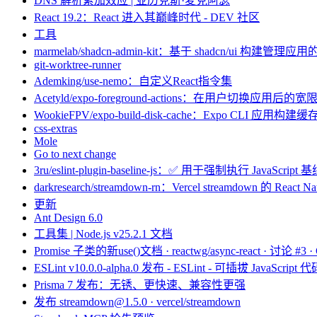
DNS 解析累加效应 | 亚历克斯·麦克阿瑟
React 19.2：React 进入其巅峰时代 - DEV 社区
工具
marmelab/shadcn-admin-kit：基于 shadcn/ui 构建管
git-worktree-runner
Ademking/use-nemo：自定义React指令集
Acetyld/expo-foreground-actions：在用户切
WookieFPV/expo-build-disk-cache：Expo CLI 应
css-extras
Mole
Go to next change
3ru/eslint-plugin-baseline-js：✅ 用于强制执行 JavaScript
darkresearch/streamdown-rn：Vercel streamdown 
更新
Ant Design 6.0
工具集 | Node.js v25.2.1 文档
Promise 子类的新use()文档 · reactwg/async-react · 讨论 #3 · 
ESLint v10.0.0-alpha.0 发布 - ESLint - 可插拔 JavaScri
Prisma 7 发布：无锈、更快速、兼容性更强
发布 streamdown@1.5.0 · vercel/streamdown