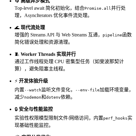
🔄
高级异步模式
Top-level await 简化初始化，结合
并行处
Promise.all
理，AsyncIterators 优化事件流处理。
🌊
现代流处理
增强的 Streams API 与 Web Streams 互通，
函数
pipeline
简化错误处理和资源清理。
🧵
Worker Threads 实现并行
通过工作线程处理 CPU 密集型任务（如斐波那契计
算），避免阻塞主线程。
⚡
开发体验升级
内置
监听文件变化，
加载环境变量，
--watch
--env-file
减少
和
依赖。
nodemon
dotenv
🔒
安全与性能监控
实验性权限模型限制文件/网络访问，内置
实
perf_hooks
现基础性能监控。