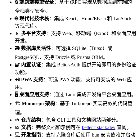
🔒
端到端类型安全
：基于 tRPC 实现从数据库到前端的
全栈类型安全。
🌐
现代化技术栈
：集成 React、Hono/Elysia 和 TanStack
等现代库。
📱
多平台支持
：支持 Web、移动端（Expo）和桌面应用
开发。
🗃️
数据库灵活性
：可选择 SQLite（Turso）或
PostgreSQL，支持 Drizzle 或 Prisma ORM。
🔐
内置认证
：集成 Better-Auth 提供开箱即用的身份验证
功能。
📲
PWA 支持
：可选 PWA 功能，支持可安装的 Web 应
用。
🖥️
桌面应用支持
：通过 Tauri 集成开发跨平台桌面应用。
🏗️
Monorepo 架构
：基于 Turborepo 实现高效的代码管
理。
📂
仓库结构
：包含 CLI 工具和文档网站两部分。
📖
文档
：完整文档和示例可在
better-t-stack.dev
查阅。
💻
开发指南
：支持克隆仓库后使用 bun 安装依赖并启动