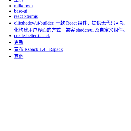
工具
milkdown
base-ui
react-xtermjs
olliethedev/ui-builder: 一款 React 组件，提供无代码可视
化构建用户界面的方式，兼容 shadcn/ui 及自定义组件。
create-better-t-stack
更新
宣布 Rspack 1.4 - Rspack
其他