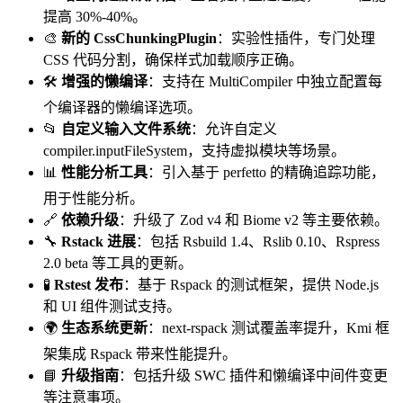
提高 30%-40%。
🎨
新的 CssChunkingPlugin
：实验性插件，专门处理
CSS 代码分割，确保样式加载顺序正确。
🛠
增强的懒编译
：支持在 MultiCompiler 中独立配置每
个编译器的懒编译选项。
📂
自定义输入文件系统
：允许自定义
compiler.inputFileSystem，支持虚拟模块等场景。
📊
性能分析工具
：引入基于 perfetto 的精确追踪功能，
用于性能分析。
🔗
依赖升级
：升级了 Zod v4 和 Biome v2 等主要依赖。
🔧
Rstack 进展
：包括 Rsbuild 1.4、Rslib 0.10、Rspress
2.0 beta 等工具的更新。
🧪
Rstest 发布
：基于 Rspack 的测试框架，提供 Node.js
和 UI 组件测试支持。
🌍
生态系统更新
：next-rspack 测试覆盖率提升，Kmi 框
架集成 Rspack 带来性能提升。
📘
升级指南
：包括升级 SWC 插件和懒编译中间件变更
等注意事项。