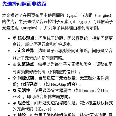
先选择间隙而非边距
本文探讨了在网页布局中使用间隙（gaps）与边距（margins）
的优劣，主张通过父容器控制子元素间距（gaps）而非依赖子
元素边距（margins），并列举了具体理由和代码示例。
🌟
核心观点
：间隙优于边距，因父容器统一控制间距更
高效，减少代码冗余和维护成本。
🔍
定义差异
：边距是子元素对外间距策略，间隙是父容
器对子元素的内部间距策略。
⚠️
边距缺点
：需手动为每个子元素添加类名，调整布局
时需频繁修改代码（如响应式设计）。
💡
间隙优势
：自动适应子元素数量，无需额外条件判
断；代码更简洁（如 Flex/Gap 组合）。
🔄
灵活性
：仅需调整父容器属性（如
变
flex-col
flex-
），即可改变整体布局方向。
row
🧩
组合性
：间隙避免边距塌陷问题，减少覆盖默认样式
的冗余代码（如
）。
my-0
🎯
结论
：推荐用间隙构建组件系统，结合“无外边距”原