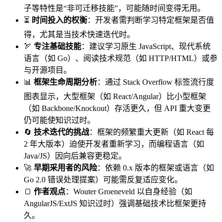
子等特性是“非可迁移技能”，可能随时间变得无用。
⏳
时间投入的权衡
：开发者需判断学习特定框架是否值
得，尤其是当技术快速迭代时。
🏹
专注基础技能
：建议学习原生 JavaScript、现代系统
语言（如 Go）、阅读技术规范（如 HTTP/HTML）或参
与开源项目。
📊
框架生命周期分析
：通过 Stack Overflow 标签流行度
图表显示，大型框架（如 React/Angular）比小型框架
（如 Backbone/Knockout）存活更久，但 API 重大变更
仍可能使知识过时。
🔄
技术迭代的挑战
：框架的频繁重大更新（如 React 每
2 年大版本）迫使开发者重新学习，而编程语言（如
Java/JS）因向后兼容更稳定。
🚀
早期采用者的风险
：依赖 0.x 版本的框架或语言（如
Go 2.0 错误处理提案）可能需反复适应变化。
🍞
作者观点
：Wouter Groeneveld 以自身经验（如
AngularJS/ExtJS 知识过时）强调基础技术比框架更持
久。