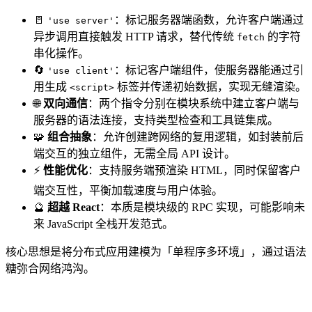
🚪
：标记服务器端函数，允许客户端通过
'use server'
异步调用直接触发 HTTP 请求，替代传统
的字符
fetch
串化操作。
🔄
：标记客户端组件，使服务器能通过引
'use client'
用生成
标签并传递初始数据，实现无缝渲染。
<script>
🌐
双向通信
：两个指令分别在模块系统中建立客户端与
服务器的语法连接，支持类型检查和工具链集成。
🧩
组合抽象
：允许创建跨网络的复用逻辑，如封装前后
端交互的独立组件，无需全局 API 设计。
⚡
性能优化
：支持服务端预渲染 HTML，同时保留客户
端交互性，平衡加载速度与用户体验。
🔮
超越 React
：本质是模块级的 RPC 实现，可能影响未
来 JavaScript 全栈开发范式。
核心思想是将分布式应用建模为「单程序多环境」，通过语法
糖弥合网络鸿沟。