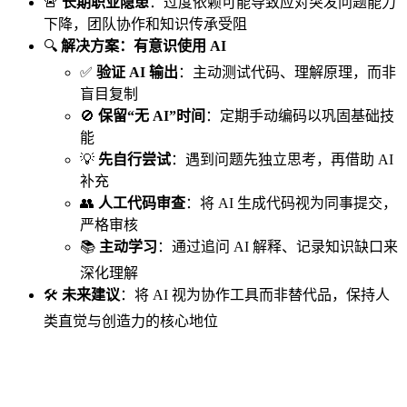
🚨
长期职业隐患
：过度依赖可能导致应对突发问题能力
下降，团队协作和知识传承受阻
🔍
解决方案：有意识使用 AI
✅
验证 AI 输出
：主动测试代码、理解原理，而非
盲目复制
🚫
保留“无 AI”时间
：定期手动编码以巩固基础技
能
💡
先自行尝试
：遇到问题先独立思考，再借助 AI
补充
👥
人工代码审查
：将 AI 生成代码视为同事提交，
严格审核
📚
主动学习
：通过追问 AI 解释、记录知识缺口来
深化理解
🛠️
未来建议
：将 AI 视为协作工具而非替代品，保持人
类直觉与创造力的核心地位