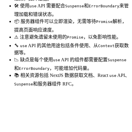
🛠️ 使用
API 需要配合
和
来管
use
Suspense
ErrorBoundary
理加载和错误状态。
📦 服务器组件可以立即渲染，无需等待
解析，
Promise
提高页面响应速度。
⚠️ 注意避免遗留未使用的
，以免影响性能。
Promise
🔧
API 的其他用途包括条件使用、从
获取数
use
Context
据等。
📉 缺点是每个使用
API 的组件都需要配置
use
Suspense
和
，可能增加代码量。
ErrorBoundary
📚 相关资源包括 NextJS 数据获取文档、React
API、
use
和服务器组件 RFC。
Suspense