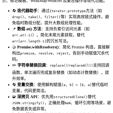
贝、标记模板、WeakMap/WeakSet 及集合操作等现代功能。
🔄
迭代器助手
：通过
方法（如
Iterator.prototype
、
、
等）实现高效链式操作，避
drop()
take()
filter()
免临时数组分配，提升大数组处理性能。
📌
数组 at() 方法
：支持负索引访问元素（如
），简化末尾元素获取，替代
arr.at(-1)
的冗长写法。
arr[arr.length-1]
🤝
Promise.withResolvers()
：简化 Promise 构造，直接解
构出
、
、
，告别手动赋值冗余代
promise
resolve
reject
码。
✏️
字符串替换回调
：
/
支持回调
replace()
replaceAll()
函数，单次遍历完成复杂替换（如动态计数替换），提
升效率。
🔄
变量交换
：使用解构赋值
替代临时
[a, b] = [b, a]
变量，代码更简洁。
🧩
深拷贝 API
：优先用
替代
structuredClone()
，正确处理
、循环引用等场景，避
JSON.stringify()
NaN
免数据丢失或异常。