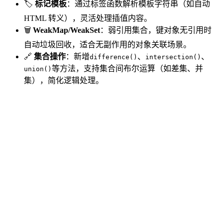
🏷️
标记模板
：通过标签函数解析模板字符串（如自动
HTML 转义），灵活处理插值内容。
🗑️
WeakMap/WeakSet
：弱引用集合，键对象无引用时
自动垃圾回收，适合无副作用的对象关联场景。
🔗
集合操作
：新增
、
、
difference()
intersection()
等方法，支持集合间布尔运算（如差集、并
union()
集），简化逻辑处理。