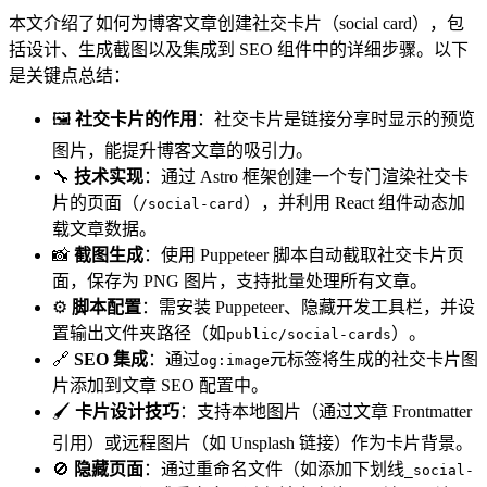
本文介绍了如何为博客文章创建社交卡片（social card），包
括设计、生成截图以及集成到 SEO 组件中的详细步骤。以下
是关键点总结：
🖼️
社交卡片的作用
：社交卡片是链接分享时显示的预览
图片，能提升博客文章的吸引力。
🔧
技术实现
：通过 Astro 框架创建一个专门渲染社交卡
片的页面（
），并利用 React 组件动态加
/social-card
载文章数据。
📸
截图生成
：使用 Puppeteer 脚本自动截取社交卡片页
面，保存为 PNG 图片，支持批量处理所有文章。
⚙️
脚本配置
：需安装 Puppeteer、隐藏开发工具栏，并设
置输出文件夹路径（如
）。
public/social-cards
🔗
SEO 集成
：通过
元标签将生成的社交卡片图
og:image
片添加到文章 SEO 配置中。
🖌️
卡片设计技巧
：支持本地图片（通过文章 Frontmatter
引用）或远程图片（如 Unsplash 链接）作为卡片背景。
🚫
隐藏页面
：通过重命名文件（如添加下划线
_social-